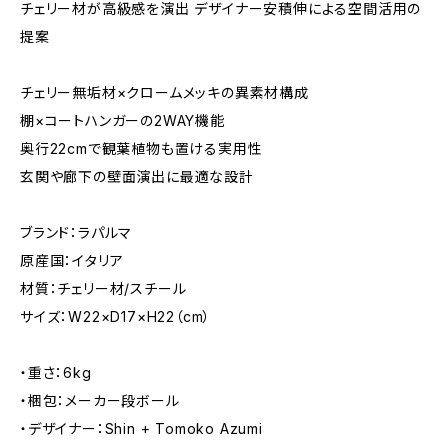
チェリー材が高級感を演出 デザイナー安積伸による空間活用の
提案
チェリー無垢材×クロームメッキの異素材構成
棚×コートハンガーの2WAY機能
奥行22cmで観葉植物も置ける実用性
玄関や廊下の壁面演出に最適な設計
ブランド：ラパルマ
原産国：イタリア
材質：チェリー材/スチール
サイズ：W22×D17×H22（cm）
・重さ：6kg
・梱包：メーカー段ボール
・デザイナー：Shin + Tomoko Azumi