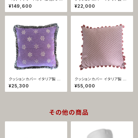
ン鞣し革 イタリア製 ブラウン 携
ャガード織 パープル ペラン 142
¥149,600
¥22,000
帯用 旅行用 1425
2
クッションカバー イタリア製 起
クッションカバー イタリア製 シ
毛素材 フリンジ パープル トリノ
ルクビロード・オニオンフリン
¥25,300
¥55,000
1421
ジ・ピンク ループ 1420
その他の商品