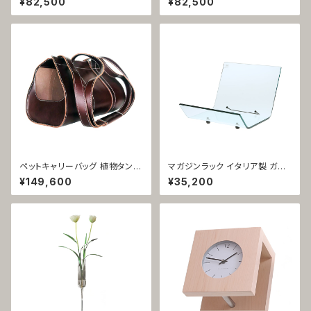
¥82,500
¥82,500
97
98
ペットキャリーバッグ 植物タンニ
マガジンラック イタリア製 ガラ
ン鞣し革 イタリア製 ブラウン 携
ス ポルタリヴィステ 1040
¥149,600
¥35,200
帯用 旅行用 1425