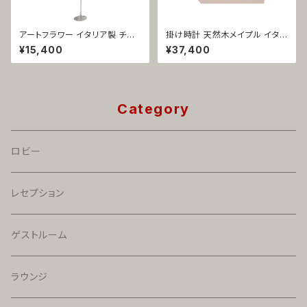
アートフラワー イタリア製 チュ
掛け時計 天然木メイプル イタリ
ーリップ ガラス花器 ホワイト 一
ア製 コートハンガー付き 安積伸
¥15,400
¥37,400
輪挿し 1210
1093
Category
ロビー
レセプション
ゲストルーム
ラウンジ