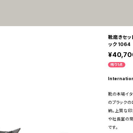
靴磨きセッ
ック 1064
¥40,70
残り1点
Internatio
靴の本場イタ
のブラックの
納。上質な印
や社長室の常
です。