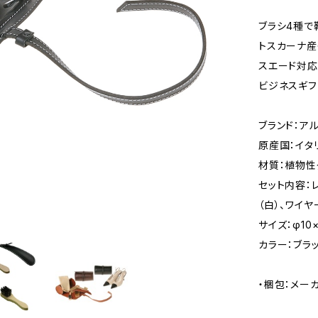
ブラシ4種で
トスカーナ産
スエード対応
ビジネスギ
ブランド：ア
原産国：イタ
材質：植物性
セット内容：
（白）、ワイ
サイズ：φ10
カラー：ブラ
・梱包：メー