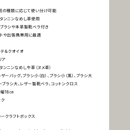
靴の種類に応じて使い分け可能
タンニンなめし革使用
ブラシや本革製靴ベラ付き
フトや出張携帯用に最適
ルテ＆クオイオ
リア
タンニンなめし牛革（ヌメ革）
レザーバッグ、ブラシ小（白）、ブラシ小（黒）、ブラシ大
ヤーブラシ大、レザー製靴ベラ、コットンクロス
×幅18㎝
ック
カークラフトボックス