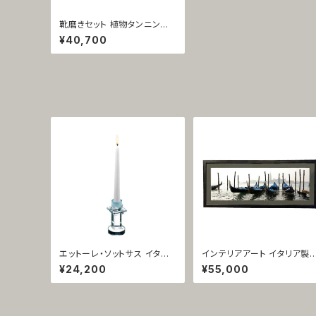
靴磨きセット 植物タンニン鞣
し革 イタリア製 携帯用 ブラッ
¥40,700
ク 1064
エットーレ・ソットサス イタリ
インテリアアート イタリア製
ア製 キャンドルスタンド ガラ
フォト額装 ヨーロッパ風 ベネ
¥24,200
¥55,000
ス製 ルーチェ ディ アモーレ 1
チア風景 1426
903