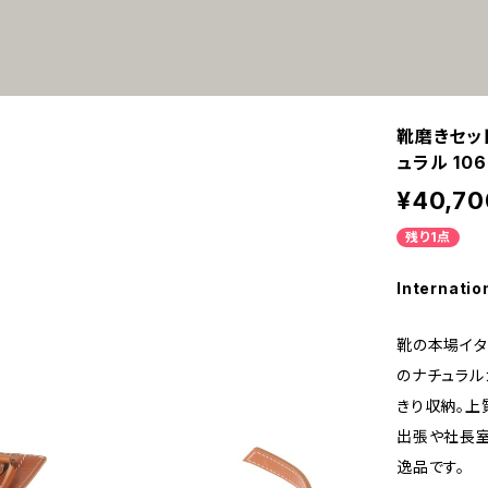
靴磨きセッ
ュラル 106
¥40,70
残り1点
Internatio
靴の本場イタ
のナチュラル
きり収納。上
出張や社長室
逸品です。