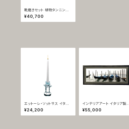
靴磨きセット 植物タンニン鞣
し革 イタリア製 携帯用 ナチュ
¥40,700
ラル 1065
エットーレ・ソットサス イタリ
インテリアアート イタリア製
ア製 キャンドルスタンド ガラ
フォト額装 ヨーロッパ風 ベネ
¥24,200
¥55,000
ス製 ルーチェ ディ アモーレ 1
チア風景 1426
903