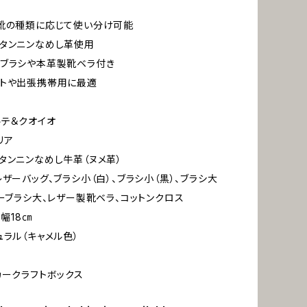
靴の種類に応じて使い分け可能
タンニンなめし革使用
ブラシや本革製靴ベラ付き
フトや出張携帯用に最適
ルテ＆クオイオ
リア
タンニンなめし牛革（ヌメ革）
レザーバッグ、ブラシ小（白）、ブラシ小（黒）、ブラシ大
ヤーブラシ大、レザー製靴ベラ、コットンクロス
×幅18㎝
ュラル（キャメル色）
カークラフトボックス