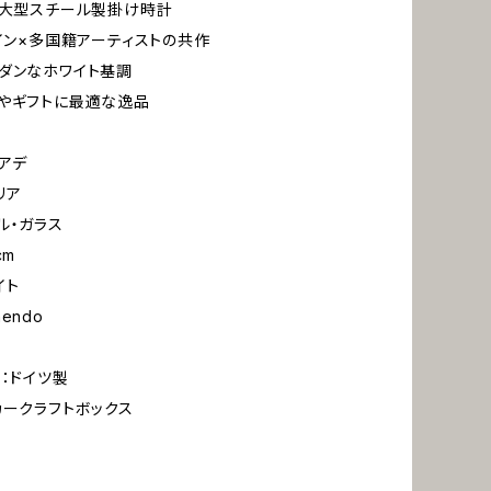
の大型スチール製掛け時計
ザイン×多国籍アーティストの共作
ダンなホワイト基調
やギフトに最適な逸品
リアデ
リア
ル・ガラス
cm
イト
endo
ト：ドイツ製
カークラフトボックス