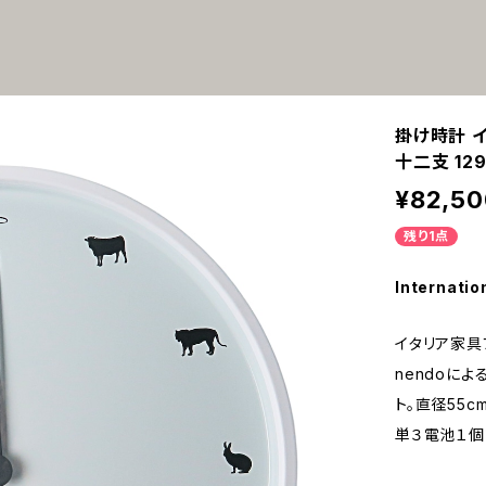
掛け時計 
十二支 12
¥82,50
残り1点
Internatio
イタリア家具
nendoに
ト。直径55
単３電池１個