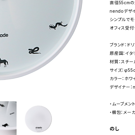
直径55cm
nendoデ
シンプルでモ
オフィス受付
ブランド：ド
原産国：イタ
材質：スチー
サイズ：φ55
カラー：ホワ
デザイナー：n
・ムーブメン
・梱包：メー
のし