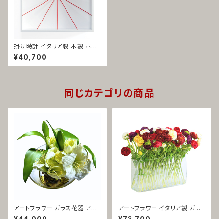
掛け時計 イタリア製 木製 ホワ
イト系 プロスペッティーボ 139
¥40,700
8
同じカテゴリの商品
アートフラワー ガラス花器 アマ
アートフラワー イタリア製 ガラ
リリス 1356
ス 花器 ミックスカラー ルガーノ
¥44,000
¥73,700