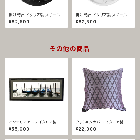
掛け時計 イタリア製 スチール製
掛け時計 イタリア製 スチール製
ブラック クロックinクロック 12
ホワイト クロックinクロック 12
¥82,500
¥82,500
98
97
その他の商品
インテリアアート イタリア製 フ
クッションカバー イタリア製 ジ
ォト額装 ヨーロッパ風 ベネチア
ャガード織 パープル ペラン 142
¥55,000
¥22,000
風景 1426
2