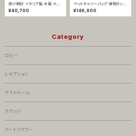
掛け時計 イタリア製 木製 ホワ
ペットキャリーバッグ 植物タンニ
イト系 プロスペッティーボ 139
ン鞣し革 イタリア製 ブラウン 携
¥40,700
¥149,600
8
帯用 旅行用 1425
Category
ロビー
レセプション
ゲストルーム
ラウンジ
アートフラワー