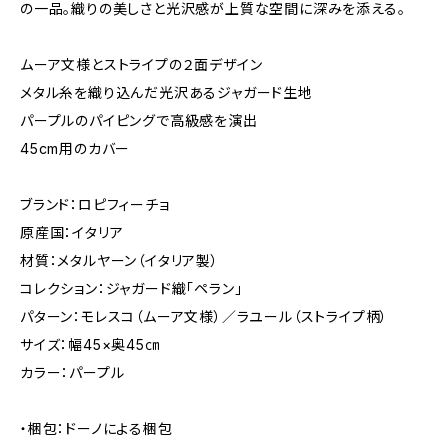
の一品。織りの美しさと光沢感が上質な空間に深みを添える。
ムーア文様とストライプの２面デザイン
メタル糸を織り込んだ光沢あるジャガード生地
パープルのパイピングで高級感を演出
45cm用のカバー
ブランド：ロピフィーチョ
原産国：イタリア
材質：メタルヤーン（イタリア製）
コレクション：ジャガード織「ペラン」
パターン：モレスコ（ムーア文様）／ラユール（ストライプ柄）
サイズ：幅45×奥45㎝
カラー：パープル
・梱包：ドーノによる梱包