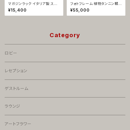
マガジンラック イタリア製 スチ
フォトフレーム 植物タンニン鞣し
ール ブルー スプラング 1061
革 イタリア製 ブラウン 1枚飾れ
¥15,400
¥55,000
る見開き型 リブロ 1086
Category
ロビー
レセプション
ゲストルーム
ラウンジ
アートフラワー