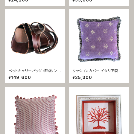
ルーチェ ディ アモーレ 1903
風景 1426
ペットキャリーバッグ 植物タンニ
クッションカバー イタリア製 起
ン鞣し革 イタリア製 ブラウン 携
毛素材 フリンジ パープル トリノ
¥149,600
¥25,300
帯用 旅行用 1425
1421