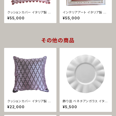
クッションカバー イタリア製 シ
インテリアアート イタリア製 珊
ルクビロード・オニオンフリン
瑚×パール コーラル 1410
¥55,000
¥55,000
ジ・ピンク ループ 1420
その他の商品
クッションカバー イタリア製 ジ
飾り皿 ベネチアンガラス イタリ
ャガード織 パープル ペラン 142
ア製 ホワイト インテリア向け フ
¥22,000
¥5,500
2
リージィ 1002