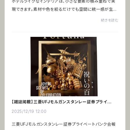
ホテルライクなインテリアは、小さな要素の積み重ねで実
現できます。素材や色を絞るだけでも空間に統一感が生ま
れ、高級ホテルのような印象をつくることが可能です。引っ
続きを読む
越しや家具の買い替えをしなくても、今あ...
【雑誌掲載】三菱UFJモルガンスタンレー証券プライベー
トバンク会報誌「Fortuna」
2025/12/19 12:00
三菱UFJモルガンスタンレー証券プライベートバンク会報