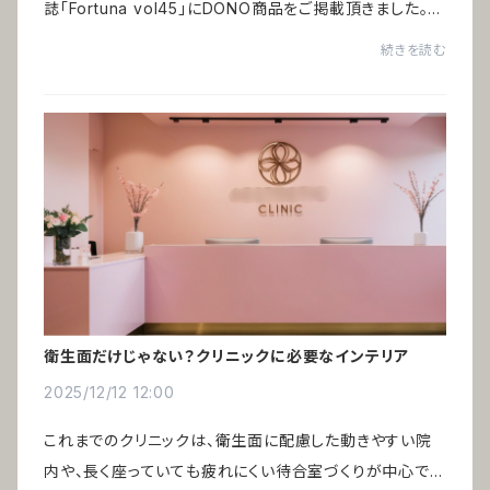
誌「Fortuna vol45」にDONO商品をご掲載頂きました。特
集「祝いの百景」ヨーロッパの縁起物をインテリアとして取
続きを読む
り入れる ー 編集：ハースト婦人画報社ヨー...
衛生面だけじゃない？クリニックに必要なインテリア
2025/12/12 12:00
これまでのクリニックは、衛生面に配慮した動きやすい院
内や、長く座っていても疲れにくい待合室づくりが中心でし