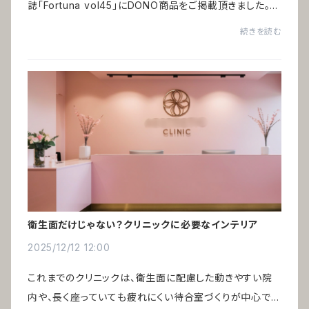
誌「Fortuna vol45」にDONO商品をご掲載頂きました。特
集「祝いの百景」ヨーロッパの縁起物をインテリアとして取
続きを読む
り入れる ー 編集：ハースト婦人画報社ヨー...
衛生面だけじゃない？クリニックに必要なインテリア
2025/12/12 12:00
これまでのクリニックは、衛生面に配慮した動きやすい院
内や、長く座っていても疲れにくい待合室づくりが中心でし