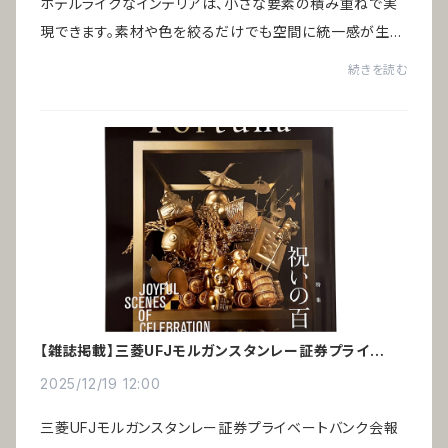
ホテルライクなインテリアは、小さな要素の積み重ねで実
現できます。素材や色を絞るだけでも空間に統一感が生ま
れ、高級ホテルのような印象をつくることが可能です。引っ
続きを読む
越しや家具の買い替えをしなくても、今あ...
【雑誌掲載】三菱UFJモルガンスタンレー証券プライベー
トバンク会報誌「Fortuna」
2025/12/19 12:00
三菱UFJモルガンスタンレー証券プライベートバンク会報