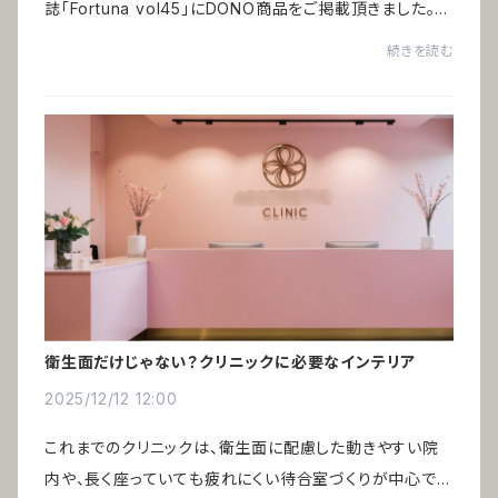
誌「Fortuna vol45」にDONO商品をご掲載頂きました。特
集「祝いの百景」ヨーロッパの縁起物をインテリアとして取
続きを読む
り入れる ー 編集：ハースト婦人画報社ヨー...
衛生面だけじゃない？クリニックに必要なインテリア
2025/12/12 12:00
これまでのクリニックは、衛生面に配慮した動きやすい院
内や、長く座っていても疲れにくい待合室づくりが中心でし