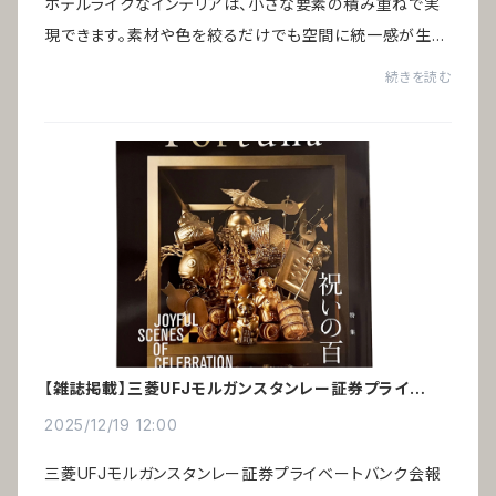
ホテルライクなインテリアは、小さな要素の積み重ねで実
現できます。素材や色を絞るだけでも空間に統一感が生ま
れ、高級ホテルのような印象をつくることが可能です。引っ
続きを読む
越しや家具の買い替えをしなくても、今あ...
【雑誌掲載】三菱UFJモルガンスタンレー証券プライベー
トバンク会報誌「Fortuna」
2025/12/19 12:00
三菱UFJモルガンスタンレー証券プライベートバンク会報