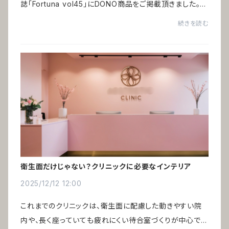
誌「Fortuna vol45」にDONO商品をご掲載頂きました。特
集「祝いの百景」ヨーロッパの縁起物をインテリアとして取
続きを読む
り入れる ー 編集：ハースト婦人画報社ヨー...
衛生面だけじゃない？クリニックに必要なインテリア
2025/12/12 12:00
これまでのクリニックは、衛生面に配慮した動きやすい院
内や、長く座っていても疲れにくい待合室づくりが中心でし