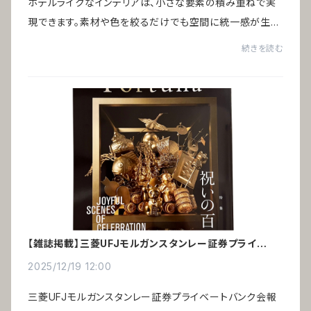
ホテルライクなインテリアは、小さな要素の積み重ねで実
現できます。素材や色を絞るだけでも空間に統一感が生ま
れ、高級ホテルのような印象をつくることが可能です。引っ
続きを読む
越しや家具の買い替えをしなくても、今あ...
【雑誌掲載】三菱UFJモルガンスタンレー証券プライベー
トバンク会報誌「Fortuna」
2025/12/19 12:00
三菱UFJモルガンスタンレー証券プライベートバンク会報