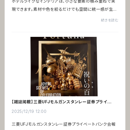
ホテルライクなインテリアは、小さな要素の積み重ねで実
現できます。素材や色を絞るだけでも空間に統一感が生ま
れ、高級ホテルのような印象をつくることが可能です。引っ
続きを読む
越しや家具の買い替えをしなくても、今あ...
【雑誌掲載】三菱UFJモルガンスタンレー証券プライベー
トバンク会報誌「Fortuna」
2025/12/19 12:00
三菱UFJモルガンスタンレー証券プライベートバンク会報