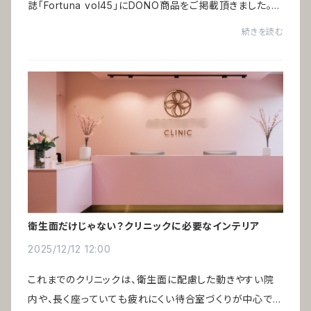
誌「Fortuna vol45」にDONO商品をご掲載頂きました。特
集「祝いの百景」ヨーロッパの縁起物をインテリアとして取
続きを読む
り入れる ー 編集：ハースト婦人画報社ヨー...
衛生面だけじゃない？クリニックに必要なインテリア
2025/12/12 12:00
これまでのクリニックは、衛生面に配慮した動きやすい院
内や、長く座っていても疲れにくい待合室づくりが中心でし