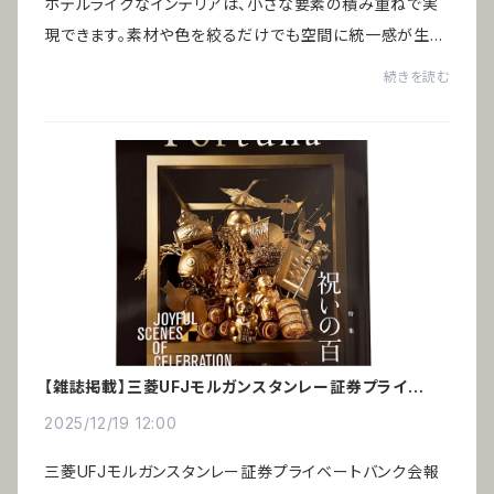
ホテルライクなインテリアは、小さな要素の積み重ねで実
現できます。素材や色を絞るだけでも空間に統一感が生ま
れ、高級ホテルのような印象をつくることが可能です。引っ
続きを読む
越しや家具の買い替えをしなくても、今あ...
【雑誌掲載】三菱UFJモルガンスタンレー証券プライベー
トバンク会報誌「Fortuna」
2025/12/19 12:00
三菱UFJモルガンスタンレー証券プライベートバンク会報