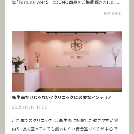
誌「Fortuna vol45」にDONO商品をご掲載頂きました。特
集「祝いの百景」ヨーロッパの縁起物をインテリアとして取
続きを読む
り入れる ー 編集：ハースト婦人画報社ヨー...
衛生面だけじゃない？クリニックに必要なインテリア
2025/12/12 12:00
これまでのクリニックは、衛生面に配慮した動きやすい院
内や、長く座っていても疲れにくい待合室づくりが中心でし