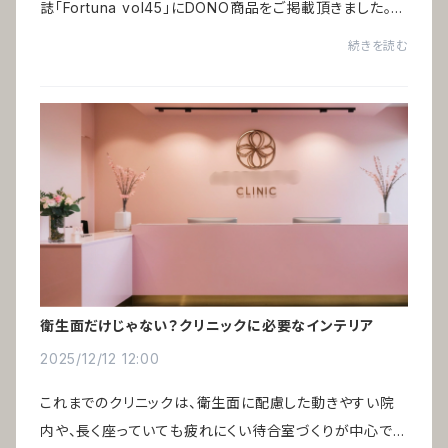
誌「Fortuna vol45」にDONO商品をご掲載頂きました。特
集「祝いの百景」ヨーロッパの縁起物をインテリアとして取
続きを読む
り入れる ー 編集：ハースト婦人画報社ヨー...
衛生面だけじゃない？クリニックに必要なインテリア
2025/12/12 12:00
これまでのクリニックは、衛生面に配慮した動きやすい院
内や、長く座っていても疲れにくい待合室づくりが中心でし