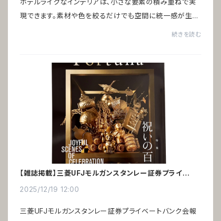
ホテルライクなインテリアは、小さな要素の積み重ねで実
現できます。素材や色を絞るだけでも空間に統一感が生ま
れ、高級ホテルのような印象をつくることが可能です。引っ
続きを読む
越しや家具の買い替えをしなくても、今あ...
【雑誌掲載】三菱UFJモルガンスタンレー証券プライベー
トバンク会報誌「Fortuna」
2025/12/19 12:00
三菱UFJモルガンスタンレー証券プライベートバンク会報